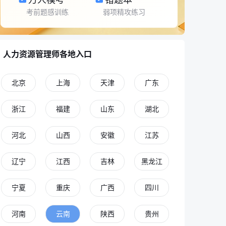
考前题感训练
弱项精攻练习
人力资源管理师各地入口
北京
上海
天津
广东
浙江
福建
山东
湖北
河北
山西
安徽
江苏
辽宁
江西
吉林
黑龙江
宁夏
重庆
广西
四川
河南
云南
陕西
贵州