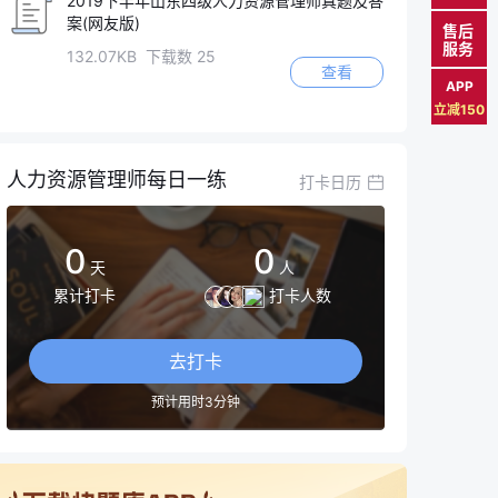
2019下半年山东四级人力资源管理师真题及答
案(网友版)
售后
服务
132.07KB 下载数 25
查看
APP
立减150
人力资源管理师每日一练
打卡日历
0
0
天
人
累计打卡
打卡人数
去打卡
预计用时3分钟