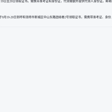
19日至20日领取证书。需携带准考证和身份证，代领需额外提供代领人身份证。邮寄服.
月19-20日到呼和浩特市新城区中山东路团结巷2号领取证书，需携带准考证、身份..