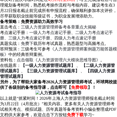
理规划备考时间，熟悉机考操作流程与考核内容。建议考生在3
月22日报名截止前完成所有申报流程，确保顺利参加本次评价，
尽早获取职业技能等级证书，为职业发展增添助力。
备考策略：免费资源助力高效学习
直击考点：
三级人力资源管理师备考各章重点大揭秘
考点速记手册：
一级人力考点速记手册
、
二级人力考点速记手
册
、
三级人力考点速记手册
、
四级人力考点速记手册
‌真题实战‌：
免费下载
历年考试真题‌，熟悉题型与高频考点。
‌答辩预演‌：三级考生可参考
《‌人力资源管理师案例题万能答题模
板》
中的经典答辩案例。
‌资料包‌：
点击领取‌《人力资源管理六大模块思维导图》‌
。
在线题库：
【一级人力资源管理试题库】
、
【二级人力资源管
理试题库】
、
【三级人力资源管理试题库】
、
【四级人力资源
管理试题库】
另外，为了帮助大家备考2026人力资源管理师考试，环球网校提
供了各级别的备考指导课，点击即可【
免费领取
】！
以上就是“抓紧时间！2026年上海人力资源管理师报名截止时间
为3月22日（4月批次）”相关内容。更多有关人力资源管理师考
试相关考点、模拟试题、历年真题等备考资料小编会整理成PDF
文档供大家参考，欢迎点击下方按钮
免费下载
学习~