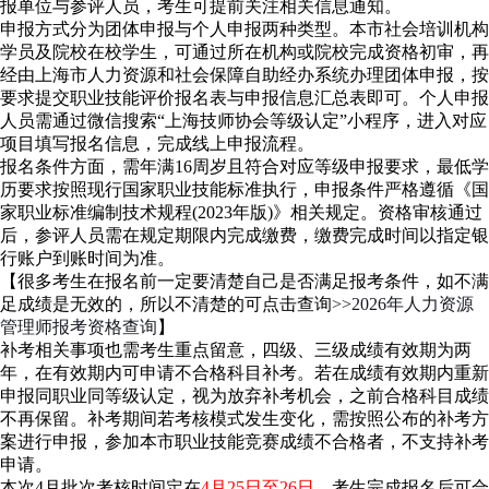
报单位与参评人员，考生可提前关注相关信息通知。
申报方式分为团体申报与个人申报两种类型。本市社会培训机构
学员及院校在校学生，可通过所在机构或院校完成资格初审，再
经由上海市人力资源和社会保障自助经办系统办理团体申报，按
要求提交职业技能评价报名表与申报信息汇总表即可。个人申报
人员需通过微信搜索“上海技师协会等级认定”小程序，进入对应
项目填写报名信息，完成线上申报流程。
报名条件方面，需年满16周岁且符合对应等级申报要求，最低学
历要求按照现行国家职业技能标准执行，申报条件严格遵循《国
家职业标准编制技术规程(2023年版)》相关规定。资格审核通过
后，参评人员需在规定期限内完成缴费，缴费完成时间以指定银
行账户到账时间为准。
【很多考生在报名前一定要清楚自己是否满足报考条件，如不满
足成绩是无效的，所以不清楚的可点击查询
>>2026年人力资源
管理师报考资格查询
】
补考相关事项也需考生重点留意，四级、三级成绩有效期为两
年，在有效期内可申请不合格科目补考。若在成绩有效期内重新
申报同职业同等级认定，视为放弃补考机会，之前合格科目成绩
不再保留。补考期间若考核模式发生变化，需按照公布的补考方
案进行申报，参加本市职业技能竞赛成绩不合格者，不支持补考
申请。
本次4月批次考核时间定在
4月25日至26日
，考生完成报名后可合