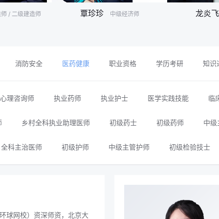
覃珍珍
龙炎飞
师 / 二级建造师
中级经济师
消防安全
医药健康
职业资格
学历考研
知识
心理咨询师
执业药师
执业护士
医学实践技能
临
师
乡村全科执业助理医师
初级药士
初级药师
中级
全科主治医师
初级护师
中级主管护师
初级检验技士
环球网校）资深师资，北京大