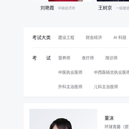
刘艳霞
王树京
会计师
中级经济师
一级建造
考试大类
建设工程
财会经济
AI 科技
考 试
营养师
食疗师
陪诊师
中医执业医师
中西医结合执业医
外科主治医师
儿科主治医师
董沫
环球青藤（原